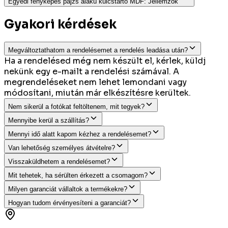
Egyedi fényképes pajzs alakú kulcstartó MDF
:
Jellemzők
Gyakori kérdések
Megváltoztathatom a rendelésemet a rendelés leadása után?
Ha a rendelésed még nem készült el, kérlek, küldj
nekünk egy e-mailt a rendelési számával. A
megrendeléseket nem lehet lemondani vagy
módosítani, miután már elkészítésre kerültek.
Nem sikerül a fotókat feltöltenem, mit tegyek?
Mennyibe kerül a szállítás?
Mennyi idő alatt kapom kézhez a rendelésemet?
Van lehetőség személyes átvételre?
Visszaküldhetem a rendelésemet?
Mit tehetek, ha sérülten érkezett a csomagom?
Milyen garanciát vállaltok a termékekre?
Hogyan tudom érvényesíteni a garanciát?