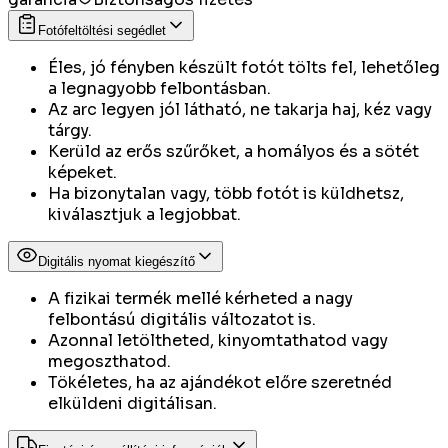
Fotófeltöltési segédlet
Éles, jó fényben készült fotót tölts fel, lehetőleg
a legnagyobb felbontásban.
Az arc legyen jól látható, ne takarja haj, kéz vagy
tárgy.
Kerüld az erős szűrőket, a homályos és a sötét
képeket.
Ha bizonytalan vagy, több fotót is küldhetsz,
kiválasztjuk a legjobbat.
Digitális nyomat kiegészítő
A fizikai termék mellé kérheted a nagy
felbontású digitális változatot is.
Azonnal letöltheted, kinyomtathatod vagy
megoszthatod.
Tökéletes, ha az ajándékot előre szeretnéd
elküldeni digitálisan.