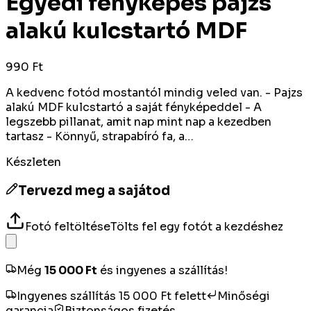
Egyedi fényképes pajzs
alakú kulcstartó MDF
990 Ft
A kedvenc fotód mostantól mindig veled van. - Pajzs
alakú MDF kulcstartó a saját fényképeddel - A
legszebb pillanat, amit nap mint nap a kezedben
tartasz - Könnyű, strapabíró fa, a…
Készleten
Tervezd meg a sajátod
Fotó feltöltése
Tölts fel egy fotót a kezdéshez
Még
15 000
Ft
és ingyenes a szállítás!
Ingyenes szállítás 15 000 Ft felett
Minőségi
garancia
Biztonságos fizetés