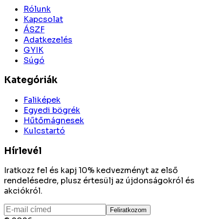
Rólunk
Kapcsolat
ÁSZF
Adatkezelés
GYIK
Súgó
Kategóriák
Faliképek
Egyedi bögrék
Hűtőmágnesek
Kulcstartó
Hírlevél
Iratkozz fel és kapj 10% kedvezményt az első
rendelésedre, plusz értesülj az újdonságokról és
akciókról.
Feliratkozom