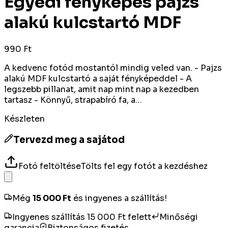
Egyedi fényképes pajzs
alakú kulcstartó MDF
990 Ft
A kedvenc fotód mostantól mindig veled van. - Pajzs
alakú MDF kulcstartó a saját fényképeddel - A
legszebb pillanat, amit nap mint nap a kezedben
tartasz - Könnyű, strapabíró fa, a…
Készleten
Tervezd meg a sajátod
Fotó feltöltése
Tölts fel egy fotót a kezdéshez
Még
15 000
Ft
és ingyenes a szállítás!
Ingyenes szállítás 15 000 Ft felett
Minőségi
garancia
Biztonságos fizetés