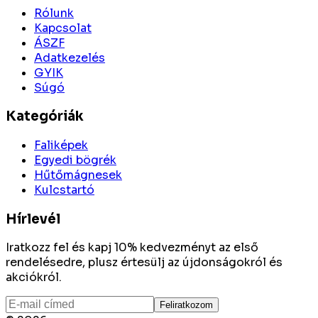
Rólunk
Kapcsolat
ÁSZF
Adatkezelés
GYIK
Súgó
Kategóriák
Faliképek
Egyedi bögrék
Hűtőmágnesek
Kulcstartó
Hírlevél
Iratkozz fel és kapj 10% kedvezményt az első
rendelésedre, plusz értesülj az újdonságokról és
akciókról.
Feliratkozom