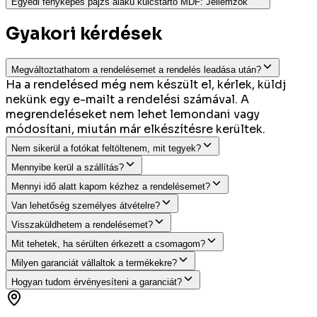
Egyedi fényképes pajzs alakú kulcstartó MDF
:
Jellemzők
Gyakori kérdések
Megváltoztathatom a rendelésemet a rendelés leadása után?
Ha a rendelésed még nem készült el, kérlek, küldj
nekünk egy e-mailt a rendelési számával. A
megrendeléseket nem lehet lemondani vagy
módosítani, miután már elkészítésre kerültek.
Nem sikerül a fotókat feltöltenem, mit tegyek?
Mennyibe kerül a szállítás?
Mennyi idő alatt kapom kézhez a rendelésemet?
Van lehetőség személyes átvételre?
Visszaküldhetem a rendelésemet?
Mit tehetek, ha sérülten érkezett a csomagom?
Milyen garanciát vállaltok a termékekre?
Hogyan tudom érvényesíteni a garanciát?