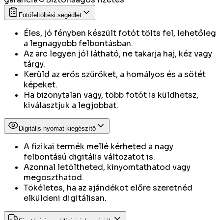
Fotófeltöltési segédlet
Éles, jó fényben készült fotót tölts fel, lehetőleg
a legnagyobb felbontásban.
Az arc legyen jól látható, ne takarja haj, kéz vagy
tárgy.
Kerüld az erős szűrőket, a homályos és a sötét
képeket.
Ha bizonytalan vagy, több fotót is küldhetsz,
kiválasztjuk a legjobbat.
Digitális nyomat kiegészítő
A fizikai termék mellé kérheted a nagy
felbontású digitális változatot is.
Azonnal letöltheted, kinyomtathatod vagy
megoszthatod.
Tökéletes, ha az ajándékot előre szeretnéd
elküldeni digitálisan.