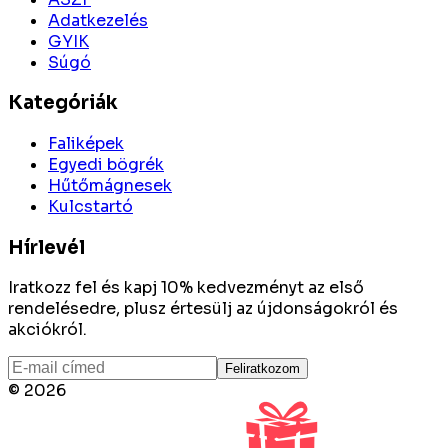
Adatkezelés
GYIK
Súgó
Kategóriák
Faliképek
Egyedi bögrék
Hűtőmágnesek
Kulcstartó
Hírlevél
Iratkozz fel és kapj 10% kedvezményt az első
rendelésedre, plusz értesülj az újdonságokról és
akciókról.
Feliratkozom
©
2026