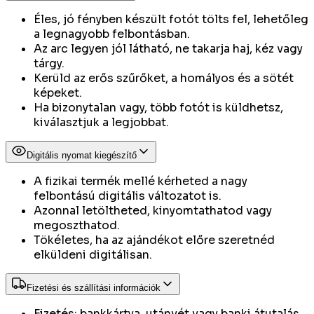
Éles, jó fényben készült fotót tölts fel, lehetőleg
a legnagyobb felbontásban.
Az arc legyen jól látható, ne takarja haj, kéz vagy
tárgy.
Kerüld az erős szűrőket, a homályos és a sötét
képeket.
Ha bizonytalan vagy, több fotót is küldhetsz,
kiválasztjuk a legjobbat.
Digitális nyomat kiegészítő
A fizikai termék mellé kérheted a nagy
felbontású digitális változatot is.
Azonnal letöltheted, kinyomtathatod vagy
megoszthatod.
Tökéletes, ha az ajándékot előre szeretnéd
elküldeni digitálisan.
Fizetési és szállítási információk
Fizetés: bankkártya, utánvét vagy banki átutalás.