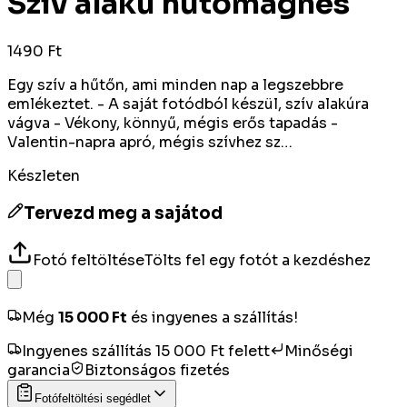
Szív alakú hűtőmágnes
1490 Ft
Egy szív a hűtőn, ami minden nap a legszebbre
emlékeztet. - A saját fotódból készül, szív alakúra
vágva - Vékony, könnyű, mégis erős tapadás -
Valentin-napra apró, mégis szívhez sz…
Készleten
Tervezd meg a sajátod
Fotó feltöltése
Tölts fel egy fotót a kezdéshez
Még
15 000
Ft
és ingyenes a szállítás!
Ingyenes szállítás 15 000 Ft felett
Minőségi
garancia
Biztonságos fizetés
Fotófeltöltési segédlet