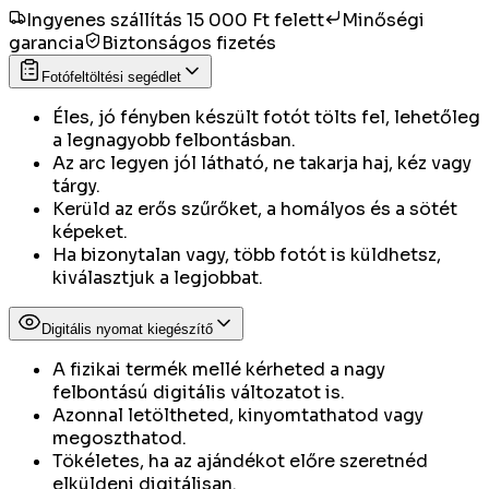
Ingyenes szállítás 15 000 Ft felett
Minőségi
garancia
Biztonságos fizetés
Fotófeltöltési segédlet
Éles, jó fényben készült fotót tölts fel, lehetőleg
a legnagyobb felbontásban.
Az arc legyen jól látható, ne takarja haj, kéz vagy
tárgy.
Kerüld az erős szűrőket, a homályos és a sötét
képeket.
Ha bizonytalan vagy, több fotót is küldhetsz,
kiválasztjuk a legjobbat.
Digitális nyomat kiegészítő
A fizikai termék mellé kérheted a nagy
felbontású digitális változatot is.
Azonnal letöltheted, kinyomtathatod vagy
megoszthatod.
Tökéletes, ha az ajándékot előre szeretnéd
elküldeni digitálisan.