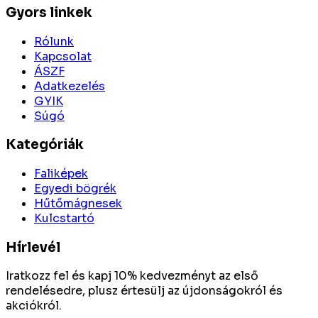
Gyors linkek
Rólunk
Kapcsolat
ÁSZF
Adatkezelés
GYIK
Súgó
Kategóriák
Faliképek
Egyedi bögrék
Hűtőmágnesek
Kulcstartó
Hírlevél
Iratkozz fel és kapj 10% kedvezményt az első
rendelésedre, plusz értesülj az újdonságokról és
akciókról.