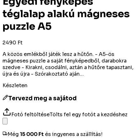
Egyedi fényképes
téglalap alakú mágneses
puzzle A5
2490 Ft
A közös emlékből játék lesz a hűtőn. - A5-ös
mágneses puzzle a saját fényképedből, darabokra
szedve - Kirakni, csodálni, aztán a hűtőre tapasztani,
újra és újra - Szórakoztató aján…
Készleten
Tervezd meg a sajátod
Fotó feltöltése
Tölts fel egy fotót a kezdéshez
Még
15 000
Ft
és ingyenes a szállítás!