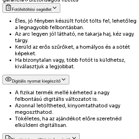
Fotófeltöltési segédlet
Éles, jó fényben készült fotót tölts fel, lehetőleg
a legnagyobb felbontásban.
Az arc legyen jól látható, ne takarja haj, kéz vagy
tárgy.
Kerüld az erős szűrőket, a homályos és a sötét
képeket.
Ha bizonytalan vagy, több fotót is küldhetsz,
kiválasztjuk a legjobbat.
Digitális nyomat kiegészítő
A fizikai termék mellé kérheted a nagy
felbontású digitális változatot is.
Azonnal letöltheted, kinyomtathatod vagy
megoszthatod.
Tökéletes, ha az ajándékot előre szeretnéd
elküldeni digitálisan.