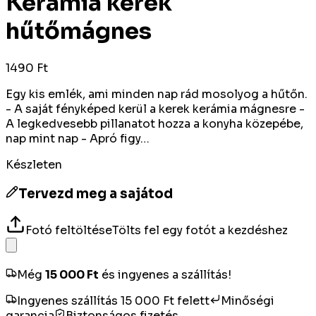
Kerámia kerek
hűtőmágnes
1490 Ft
Egy kis emlék, ami minden nap rád mosolyog a hűtőn.
- A saját fényképed kerül a kerek kerámia mágnesre -
A legkedvesebb pillanatot hozza a konyha közepébe,
nap mint nap - Apró figy…
Készleten
Tervezd meg a sajátod
Fotó feltöltése
Tölts fel egy fotót a kezdéshez
Még
15 000
Ft
és ingyenes a szállítás!
Ingyenes szállítás 15 000 Ft felett
Minőségi
garancia
Biztonságos fizetés