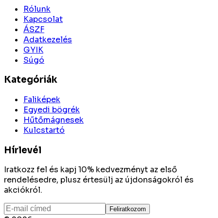
Rólunk
Kapcsolat
ÁSZF
Adatkezelés
GYIK
Súgó
Kategóriák
Faliképek
Egyedi bögrék
Hűtőmágnesek
Kulcstartó
Hírlevél
Iratkozz fel és kapj 10% kedvezményt az első
rendelésedre, plusz értesülj az újdonságokról és
akciókról.
Feliratkozom