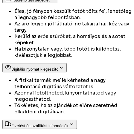
Fotófeltöltési segédlet
Éles, jó fényben készült fotót tölts fel, lehetőleg
a legnagyobb felbontásban.
Az arc legyen jól látható, ne takarja haj, kéz vagy
tárgy.
Kerüld az erős szűrőket, a homályos és a sötét
képeket.
Ha bizonytalan vagy, több fotót is küldhetsz,
kiválasztjuk a legjobbat.
Digitális nyomat kiegészítő
A fizikai termék mellé kérheted a nagy
felbontású digitális változatot is.
Azonnal letöltheted, kinyomtathatod vagy
megoszthatod.
Tökéletes, ha az ajándékot előre szeretnéd
elküldeni digitálisan.
Fizetési és szállítási információk