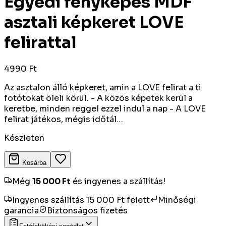
Egyedi fényképes MDF
asztali képkeret LOVE
felirattal
4990 Ft
Az asztalon álló képkeret, amin a LOVE felirat a ti
fotótokat öleli körül. - A közös képetek kerül a
keretbe, minden reggel ezzel indul a nap - A LOVE
felirat játékos, mégis időtál…
Készleten
Kosárba
Még
15 000
Ft
és ingyenes a szállítás!
Ingyenes szállítás 15 000 Ft felett
Minőségi
garancia
Biztonságos fizetés