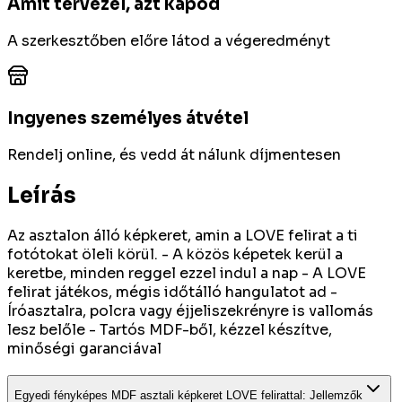
Amit tervezel, azt kapod
A szerkesztőben előre látod a végeredményt
Ingyenes személyes átvétel
Rendelj online, és vedd át nálunk díjmentesen
Leírás
Az asztalon álló képkeret, amin a LOVE felirat a ti
fotótokat öleli körül. - A közös képetek kerül a
keretbe, minden reggel ezzel indul a nap - A LOVE
felirat játékos, mégis időtálló hangulatot ad -
Íróasztalra, polcra vagy éjjeliszekrényre is vallomás
lesz belőle - Tartós MDF-ből, kézzel készítve,
minőségi garanciával
Egyedi fényképes MDF asztali képkeret LOVE felirattal
:
Jellemzők