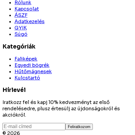
Rólunk
Kapcsolat
ÁSZF
Adatkezelés
GYIK
Súgó
Kategóriák
Faliképek
Egyedi bögrék
Hűtőmágnesek
Kulcstartó
Hírlevél
Iratkozz fel és kapj 10% kedvezményt az első
rendelésedre, plusz értesülj az újdonságokról és
akciókról.
Feliratkozom
©
2026