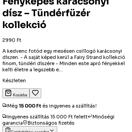
Fényképes karácsonyi
dísz – Tündérfüzér
kollekció
2990 Ft
A kedvenc fotód egy mesésen csillogó karácsonyi
díszen. - A saját képed kerül a Fairy Strand kollekció
finom, tündéri díszére - Minden este apró fényekkel
kelti életre a legszebb e…
Készleten
Kosárba
Még
15 000
Ft
és ingyenes a szállítás!
Ingyenes szállítás 15 000 Ft felett
Minőségi
garancia
Biztonságos fizetés