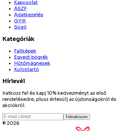
Kapcsolat
ÁSZF
Adatkezelés
GYIK
Súgó
Kategóriák
Faliképek
Egyedi bögrék
Hűtőmágnesek
Kulcstartó
Hírlevél
Iratkozz fel és kapj 10% kedvezményt az első
rendelésedre, plusz értesülj az újdonságokról és
akciókról.
Feliratkozom
©
2026