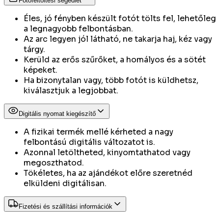
Fotófeltöltési segédlet
Éles, jó fényben készült fotót tölts fel, lehetőleg
a legnagyobb felbontásban.
Az arc legyen jól látható, ne takarja haj, kéz vagy
tárgy.
Kerüld az erős szűrőket, a homályos és a sötét
képeket.
Ha bizonytalan vagy, több fotót is küldhetsz,
kiválasztjuk a legjobbat.
Digitális nyomat kiegészítő
A fizikai termék mellé kérheted a nagy
felbontású digitális változatot is.
Azonnal letöltheted, kinyomtathatod vagy
megoszthatod.
Tökéletes, ha az ajándékot előre szeretnéd
elküldeni digitálisan.
Fizetési és szállítási információk