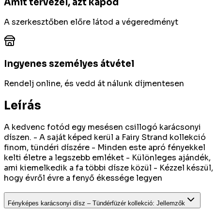
Amit tervezel, azt kapod
A szerkesztőben előre látod a végeredményt
Ingyenes személyes átvétel
Rendelj online, és vedd át nálunk díjmentesen
Leírás
A kedvenc fotód egy mesésen csillogó karácsonyi
díszen. - A saját képed kerül a Fairy Strand kollekció
finom, tündéri díszére - Minden este apró fényekkel
kelti életre a legszebb emléket - Különleges ajándék,
ami kiemelkedik a fa többi dísze közül - Kézzel készül,
hogy évről évre a fenyő ékessége legyen
Fényképes karácsonyi dísz – Tündérfüzér kollekció
:
Jellemzők