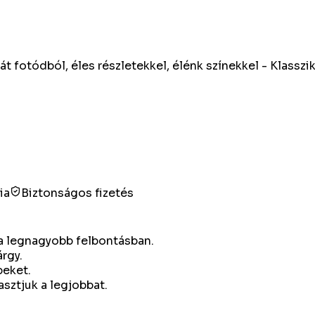
t fotódból, éles részletekkel, élénk színekkel - Klasszi
ia
Biztonságos fizetés
g a legnagyobb felbontásban.
árgy.
peket.
asztjuk a legjobbat.