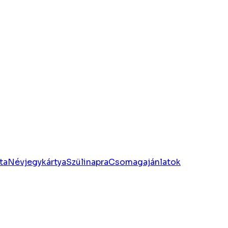
ta
Névjegykártya
Szülinapra
Csomagajánlatok