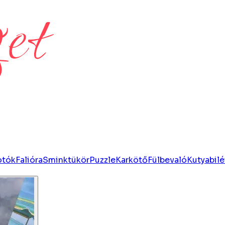
otók
Falióra
Sminktükör
Puzzle
Karkötő
Fülbevaló
Kutyabilé