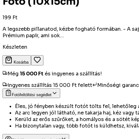
Fotó (10x15cm)
199 Ft
A legszebb pillanatod, kézbe fogható formában. - A sajá
Prémium papír, ami sok…
Készleten
Kosárba
Még
15 000
Ft
és ingyenes a szállítás!
Ingyenes szállítás 15 000 Ft felett
Minőségi garanc
Fotófeltöltési segédlet
Éles, jó fényben készült fotót tölts fel, lehetőle
Az arc legyen jól látható, ne takarja haj, kéz vagy t
Kerüld az erős szűrőket, a homályos és a sötét ké
Ha bizonytalan vagy, több fotót is küldhetsz, kivál