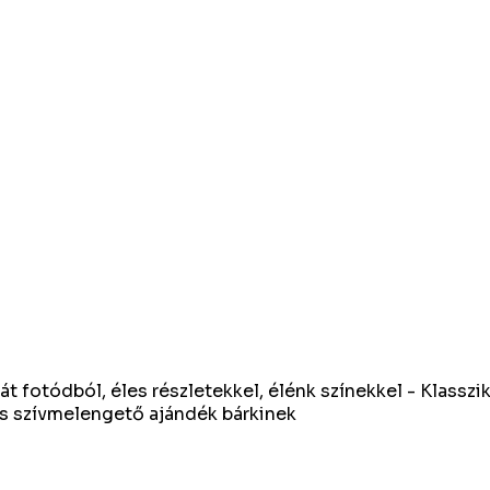
t fotódból, éles részletekkel, élénk színekkel - Klasszi
is szívmelengető ajándék bárkinek