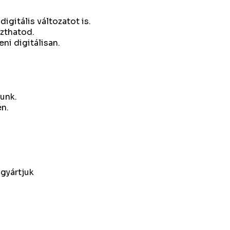
igitális változatot is.
zthatod.
ni digitálisan.
tunk.
én.
agyártjuk