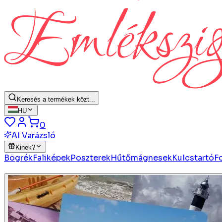
Keresés a termékek közt...
HU
0
AI Varázsló
Kinek?
Bögrék
Faliképek
Poszterek
Hűtőmágnesek
Kulcstartó
F