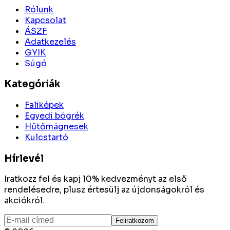
Rólunk
Kapcsolat
ÁSZF
Adatkezelés
GYIK
Súgó
Kategóriák
Faliképek
Egyedi bögrék
Hűtőmágnesek
Kulcstartó
Hírlevél
Iratkozz fel és kapj 10% kedvezményt az első
rendelésedre, plusz értesülj az újdonságokról és
akciókról.
Feliratkozom