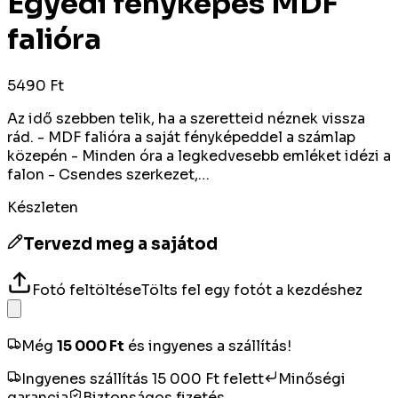
Egyedi fényképes MDF
falióra
5490 Ft
Az idő szebben telik, ha a szeretteid néznek vissza
rád. - MDF falióra a saját fényképeddel a számlap
közepén - Minden óra a legkedvesebb emléket idézi a
falon - Csendes szerkezet,…
Készleten
Tervezd meg a sajátod
Fotó feltöltése
Tölts fel egy fotót a kezdéshez
Még
15 000
Ft
és ingyenes a szállítás!
Ingyenes szállítás 15 000 Ft felett
Minőségi
garancia
Biztonságos fizetés