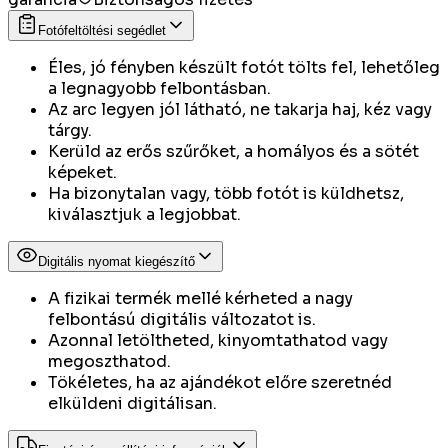
Fotófeltöltési segédlet
Éles, jó fényben készült fotót tölts fel, lehetőleg
a legnagyobb felbontásban.
Az arc legyen jól látható, ne takarja haj, kéz vagy
tárgy.
Kerüld az erős szűrőket, a homályos és a sötét
képeket.
Ha bizonytalan vagy, több fotót is küldhetsz,
kiválasztjuk a legjobbat.
Digitális nyomat kiegészítő
A fizikai termék mellé kérheted a nagy
felbontású digitális változatot is.
Azonnal letöltheted, kinyomtathatod vagy
megoszthatod.
Tökéletes, ha az ajándékot előre szeretnéd
elküldeni digitálisan.