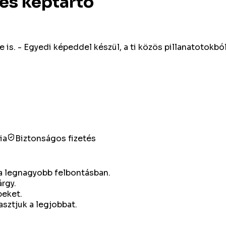
es képtartó
is. - Egyedi képeddel készül, a ti közös pillanatotokból
ia
Biztonságos fizetés
g a legnagyobb felbontásban.
árgy.
peket.
asztjuk a legjobbat.