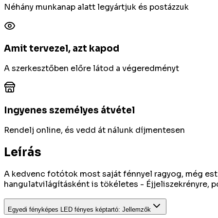
Néhány munkanap alatt legyártjuk és postázzuk
Amit tervezel, azt kapod
A szerkesztőben előre látod a végeredményt
Ingyenes személyes átvétel
Rendelj online, és vedd át nálunk díjmentesen
Leírás
A kedvenc fotótok most saját fénnyel ragyog, még este 
hangulatvilágításként is tökéletes - Éjjeliszekrényre, 
Egyedi fényképes LED fényes képtartó
:
Jellemzők