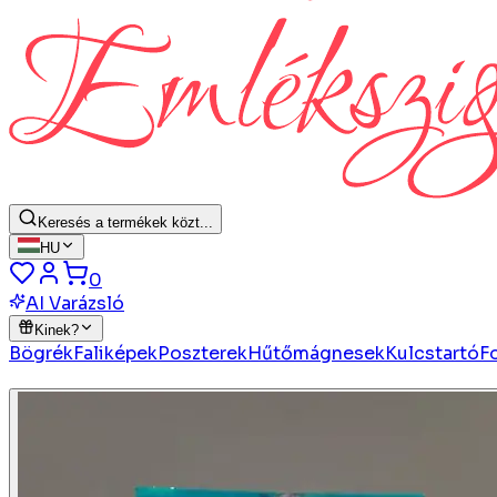
Keresés a termékek közt...
HU
0
AI Varázsló
Kinek?
Bögrék
Faliképek
Poszterek
Hűtőmágnesek
Kulcstartó
F