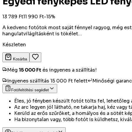
Egyedi fényképes LED fény
13 789 Ft
11 990 Ft
-
15
%
A kedvenc fotótok most saját fénnyel ragyog, még este 
hangulatvilágításként is tökélet…
Készleten
Kosárba
Még
15 000
Ft
és ingyenes a szállítás!
Ingyenes szállítás 15 000 Ft felett
Minőségi garanc
Fotófeltöltési segédlet
Éles, jó fényben készült fotót tölts fel, lehetőle
Az arc legyen jól látható, ne takarja haj, kéz vagy t
Kerüld az erős szűrőket, a homályos és a sötét ké
Ha bizonytalan vagy, több fotót is küldhetsz, kivál