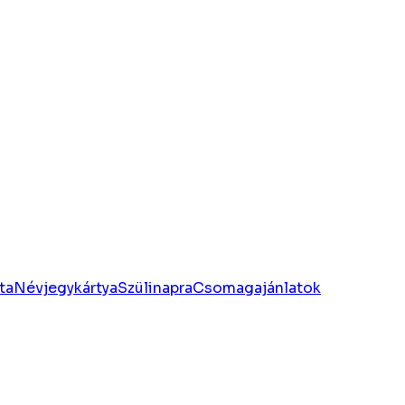
ta
Névjegykártya
Szülinapra
Csomagajánlatok