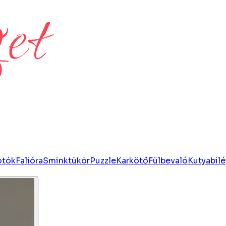
otók
Falióra
Sminktükör
Puzzle
Karkötő
Fülbevaló
Kutyabilé