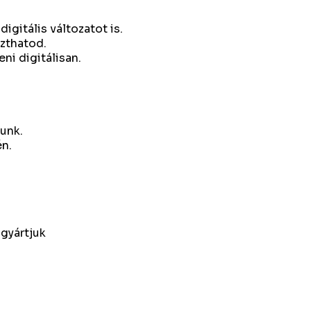
igitális változatot is.
zthatod.
ni digitálisan.
tunk.
én.
agyártjuk