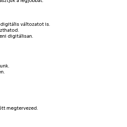
asztjuk a legjobbat.
igitális változatot is.
zthatod.
ni digitálisan.
tunk.
én.
lőtt megtervezed.