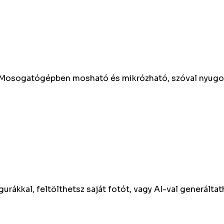
l. Mosogatógépben mosható és mikrózható, szóval nyugo
gurákkal, feltölthetsz saját fotót, vagy AI-val generált