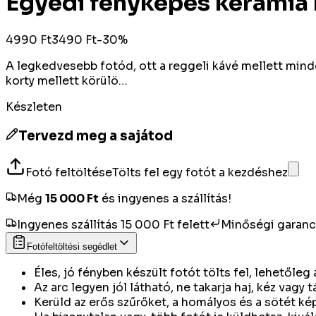
Egyedi fényképes kerámia
4990 Ft
3490 Ft
-
30
%
A legkedvesebb fotód, ott a reggeli kávé mellett minde
korty mellett körülö…
Készleten
Tervezd meg a sajátod
Fotó feltöltése
Tölts fel egy fotót a kezdéshez
Még
15 000
Ft
és ingyenes a szállítás!
Ingyenes szállítás 15 000 Ft felett
Minőségi garanc
Fotófeltöltési segédlet
Éles, jó fényben készült fotót tölts fel, lehetőle
Az arc legyen jól látható, ne takarja haj, kéz vagy t
Kerüld az erős szűrőket, a homályos és a sötét ké