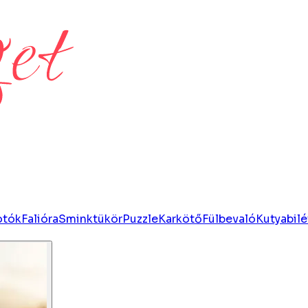
otók
Falióra
Sminktükör
Puzzle
Karkötő
Fülbevaló
Kutyabilé