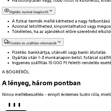
Ha bizonytalan vagy, több fotót is küldhetsz, kivál
Digitális nyomat kiegészítő
A fizikai termék mellé kérheted a nagy felbontású d
Azonnal letöltheted, kinyomtathatod vagy megos
Tökéletes, ha az ajándékot előre szeretnéd elkülde
Fizetési és szállítási információk
Fizetés: bankkártya, utánvét vagy banki átutalás.
Gyártás után 1-3 munkanapon belül, futárral szállí
Ingyenes szállítás 15 000 Ft feletti rendelés eset
A BÖGRÉRŐL
A lényeg, három pontban
Nincs mellébeszélés - ennyit érdemes tudni róla, mie