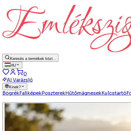
Keresés a termékek közt...
HU
0
AI Varázsló
Kinek?
Bögrék
Faliképek
Poszterek
Hűtőmágnesek
Kulcstartó
F