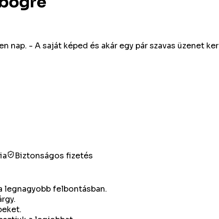
 bögre
n nap. - A saját képed és akár egy pár szavas üzenet ke
ia
Biztonságos fizetés
g a legnagyobb felbontásban.
árgy.
peket.