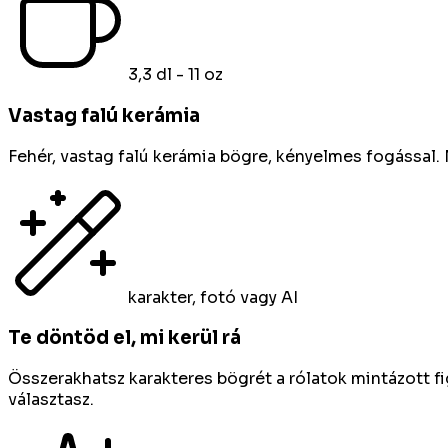
3,3 dl - 11 oz
Vastag falú kerámia
Fehér, vastag falú kerámia bögre, kényelmes fogássa
karakter, fotó vagy AI
Te döntöd el, mi kerül rá
Összerakhatsz karakteres bögrét a rólatok mintázott fi
választasz.