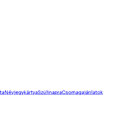
ta
Névjegykártya
Szülinapra
Csomagajánlatok