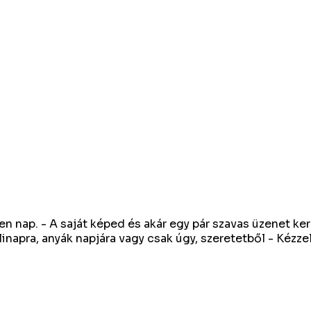
n nap. - A saját képed és akár egy pár szavas üzenet ke
ülinapra, anyák napjára vagy csak úgy, szeretetből - Kéz